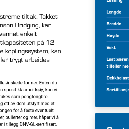
Lengde
treme tiltak. Takket
nson Bridging, kan
Bredde
vannet enkelt
Høyde
stkapasiteten på 12
Vekt
e koplingssystem, kan
ler trygt arbeides
Lastbærend
tilfeller m
Dekkbelas
lle ønskede former. Enten du
en spesifikk arbeidsøy, kan vi
Sertifikasj
brukes som pongtongbro.
g ett av dem utstyrt med et
ongen for å feste eventuelt
er, pullerter og mer, håper vi å
i tillegg DNV-GL-sertifisert.