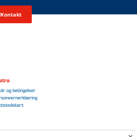
Kontakt
stra
kår og betingelser
rsonvernerklæring
ttstedskart
×