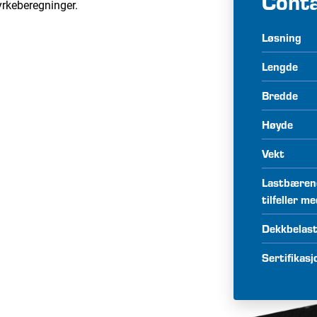
Cont
tyrkeberegninger.
Løsning
Lengde
Bredde
Høyde
Vekt
Lastbærend
tilfeller m
Dekkbelas
Sertifikasj