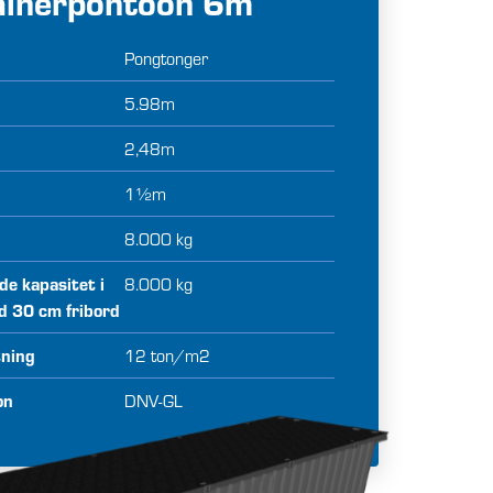
ainerpontoon 6m
Pongtonger
5.98m
2,48m
1½m
8.000 kg
e kapasitet i
8.000 kg
ed 30 cm fribord
tning
12 ton/m2
on
DNV-GL