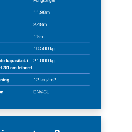
TEAM
11,98m
LEDIGE STILLINGER
2.48m
SAMARBEIDSPARTNERE
1½m
OM OSS
10.500 kg
e kapasitet i
21.000 kg
ed 30 cm fribord
tning
12 ton/m2
on
DNV-GL