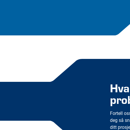
Hva
pro
Fortell os
deg så sn
ditt prosje