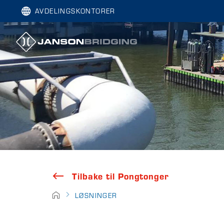
AVDELINGSKONTORER
Tilbake til Pongtonger
LØSNINGER