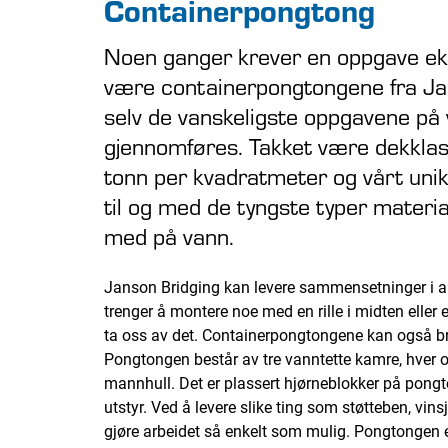
Containerpongtong
Noen ganger krever en oppgave eks
være containerpongtongene fra Ja
selv de vanskeligste oppgavene på 
gjennomføres. Takket være dekkla
tonn per kvadratmeter og vårt unik
til og med de tyngste typer materia
med på vann.
Janson Bridging kan levere sammensetninger i a
trenger å montere noe med en rille i midten eller 
ta oss av det. Containerpongtongene kan også 
Pongtongen består av tre vanntette kamre, hver o
mannhull. Det er plassert hjørneblokker på pongt
utstyr. Ved å levere slike ting som støtteben, vinsj
gjøre arbeidet så enkelt som mulig. Pongtongen er 